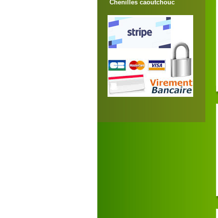
Chenilles caoutchouc