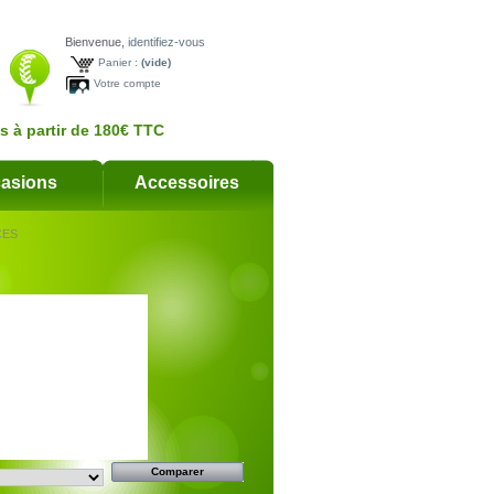
Bienvenue,
identifiez-vous
Panier :
(vide)
Votre compte
ts à partir de 180€ TTC
asions
Accessoires
CES