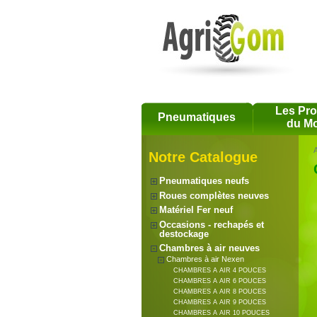
Les Pr
Pneumatiques
du Mo
A
Notre Catalogue
Pneumatiques neufs
Roues complètes neuves
Matériel Fer neuf
Occasions - rechapés et
destockage
Chambres à air neuves
Chambres à air Nexen
CHAMBRES A AIR 4 POUCES
CHAMBRES A AIR 6 POUCES
CHAMBRES A AIR 8 POUCES
CHAMBRES A AIR 9 POUCES
CHAMBRES A AIR 10 POUCES