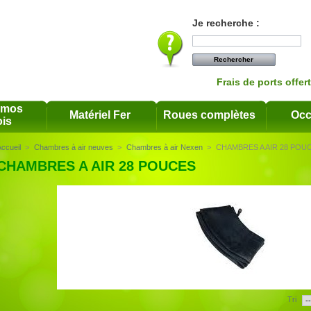
Je recherche :
Frais de ports offer
omos
Matériel Fer
Roues complètes
Occ
is
ccueil
>
Chambres à air neuves
>
Chambres à air Nexen
>
CHAMBRES A AIR 28 POU
CHAMBRES A AIR 28 POUCES
Tri