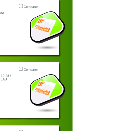
Comparer
18A
Comparer
12-28 /
T EAU