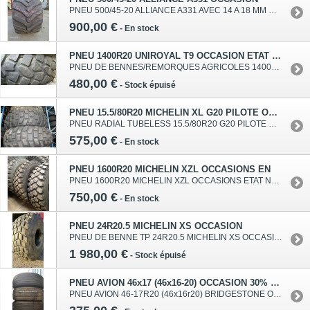
PNEU 500/45-20 ALLIANCE A331 AVEC 14 A 18 MM DE GOMME SOIT ENVIRON 25/30% D USURE TUBELESS SANS EMPLATRES NI REPARATIONS
900,00 €
-
En stock
PNEU 1400R20 UNIROYAL T9 OCCASION ETAT NEUF
PNEU DE BENNES/REMORQUES AGRICOLES 1400R20 (14.00r20) occasions, Pneus d'origine armée, non rechapés, à carcasses radiales renforcées 22ply. ***PRIX 400E NET HT LIVRE***
480,00 €
-
Stock épuisé
PNEU 15.5/80R20 MICHELIN XL G20 PILOTE OCCAS EN
PNEU RADIAL TUBELESS 15.5/80R20 G20 PILOTE MICHELIN XL ETATS QUASI NEUF PNEU MICHELIN G20 PILOTE XL 15.5/80-20 / 15.5/80X20 / 15.5/80R20 / G20 / G20 PILOTE / 395/80R20 PRIX 479.17 HT PIECE LIVRE EN FRANCE METROPOLITAINE
575,00 €
-
En stock
PNEU 1600R20 MICHELIN XZL OCCASIONS EN
PNEU 1600R20 MICHELIN XZL OCCASIONS ETAT NEUF PLEINE GOMME PNEUS A 5 A 10 % D USURE AVEC UN ASPECT PROCHE DU NEUF UTILISATION SUR REMORQUES AGRICOLES, BENNES TP OU EQUIVALENTS UNIQUEMENT
750,00 €
-
En stock
PNEU 24R20.5 MICHELIN XS OCCASION
PNEU DE BENNE TP 24R20.5 MICHELIN XS OCCASION BON ETAT - USURE 10% PRIX NET 1875E HT LIVRAISON INCLUSE
1 980,00 €
-
Stock épuisé
PNEU AVION 46x17 (46x16-20) OCCASION 30% USURE
PNEU AVION 46-17R20 (46x16r20) BRIDGESTONE OCCASION PNEUS A 30 % D USURE AVEC UN BEL ASPECT UTILISATION SUR REMORQUES AGRICOLES, BENNES TP OU EQUIVALENTS UNIQUEMENT