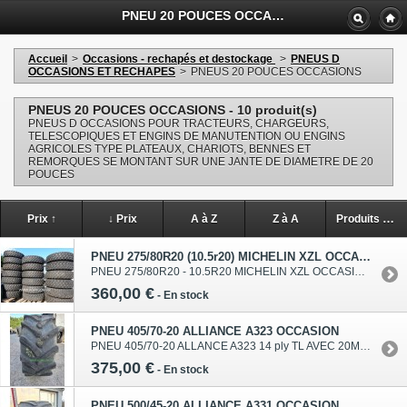
PNEU 20 POUCES OCCASION - AGRIGOM SAS
Accueil
>
Occasions - rechapés et destockage
>
PNEUS D
OCCASIONS ET RECHAPES
>
PNEUS 20 POUCES OCCASIONS
PNEUS 20 POUCES OCCASIONS - 10 produit(s)
PNEUS D OCCASIONS POUR TRACTEURS, CHARGEURS,
TELESCOPIQUES ET ENGINS DE MANUTENTION OU ENGINS
AGRICOLES TYPE PLATEAUX, CHARIOTS, BENNES ET
REMORQUES SE MONTANT SUR UNE JANTE DE DIAMETRE DE 20
POUCES
Prix ↑
↓ Prix
A à Z
Z à A
Produits en stock
PNEU 275/80R20 (10.5r20) MICHELIN XZL OCCASION 10% US
PNEU 275/80R20 - 10.5R20 MICHELIN XZL OCCASION EN ETAT PROCHE DU NEUF AVEC 5/10% D USURE / PROCHE DU NEUF PNEU 10.5X20 10.5R20 10.5-20 DE BENNES/REMORQUES AGRICOLES Pneus d'origine armée, non rechapés, à carcasses radiales / JANTES 6 TROUS DEPORTEES SUR DEMANDE 75E HT DE PLUS VOIR PHOTOS
360,00 €
-
En stock
PNEU 405/70-20 ALLIANCE A323 OCCASION
PNEU 405/70-20 ALLANCE A323 14 ply TL AVEC 20MM DE GOMME AU CENTRE SOIT ENVIRON 40% D USURE TUBELESS SANS EMPLATRES NI REPARATIONS
375,00 €
-
En stock
PNEU 500/45-20 ALLIANCE A331 OCCASION