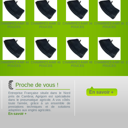
CHAMBRES A AIR 30
CHAMBRES A AIR 32
CHAMBRES A AIR 34
CHAMBRES A AIR 36
C
POUCES
POUCES
POUCES
POUCES
CHAMBRES A AIR 44
CHAMBRES A AIR 46
CHAMBRES A AIR 48
CHAMBRES A AIR 50
C
POUCES
POUCES
POUCES
POUCES
Proche de vous !
En savoir +
Entreprise Française située dans le Nord
près de Cambrai, Agrigom est spécialisée
dans le pneumatique agricole. A vos côtés
toute l’année, grâce à un ensemble de
prestations techniques et de solutions
adaptées aux engins agricoles.
En savoir +