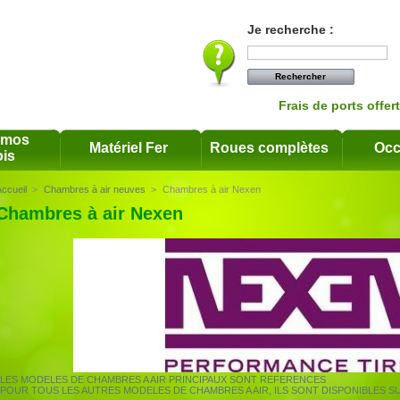
Je recherche :
Frais de ports offer
omos
Matériel Fer
Roues complètes
Occ
is
ccueil
>
Chambres à air neuves
>
Chambres à air Nexen
Chambres à air Nexen
LES MODELES DE CHAMBRES A AIR PRINCIPAUX SONT REFERENCES
POUR TOUS LES AUTRES MODELES DE CHAMBRES A AIR, ILS SONT DISPONIBLES S