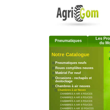
Les Pr
Pneumatiques
du Mo
A
Notre Catalogue
Pneumatiques neufs
Roues complètes neuves
Matériel Fer neuf
Occasions - rechapés et
destockage
Chambres à air neuves
Chambres à air Nexen
CHAMBRES A AIR 4 POUCES
CHAMBRES A AIR 6 POUCES
CHAMBRES A AIR 8 POUCES
CHAMBRES A AIR 9 POUCES
CHAMBRES A AIR 10 POUCES